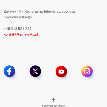
Żuławy TV - Regionalna Telewizja z powiatu
nowodworskiego
+48 513 829 291
kontakt@zulawytv.pl
Powrót na górę