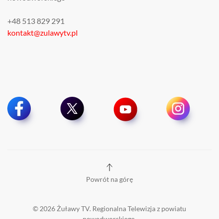
+48 513 829 291
kontakt@zulawytv.pl
Powrót na górę
©
2026
Żuławy TV. Regionalna Telewizja z powiatu
nowodworskiego.