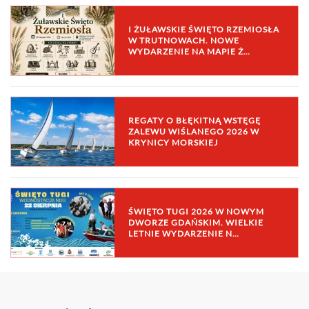
I ŻUŁAWSKIE ŚWIĘTO RZEMIOSŁA
W TRUTNOWACH. NOWE
WYDARZENIE NA MAPIE Ż…
REGATY O BŁĘKITNĄ WSTĘGĘ
ZALEWU WIŚLANEGO 2026 W
KRYNICY MORSKIEJ
ŚWIĘTO TUGI 2026 W NOWYM
DWORZE GDAŃSKIM. WIELKIE
LETNIE WYDARZENIE N…