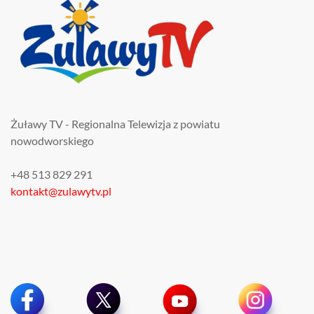
Żuławy TV - Regionalna Telewizja z powiatu
nowodworskiego
+48 513 829 291
kontakt@zulawytv.pl