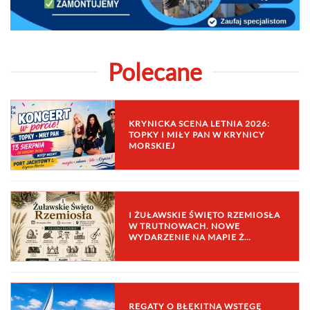
Polecane
KRYNICKA SCENA LETNIA 2026:
TOPKY I MIŁY PAN W KRYNICY
MORSKIEJ
I ŻUŁAWSKIE ŚWIĘTO RZEMIOSŁA
W TRUTNOWACH. NOWE
WYDARZENIE NA MAPIE Ż…
REGATY O BŁĘKITNĄ WSTĘGĘ