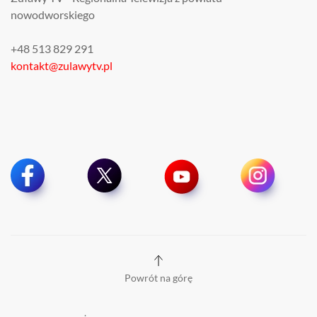
nowodworskiego
+48 513 829 291
kontakt@zulawytv.pl
Powrót na górę